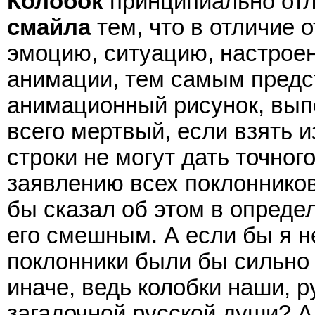
Колобок
принципиально отл
смайла
тем, что в отличие 
эмоцию, ситуацию, настроен
анимации, тем самым предс
анимационный рисунок, вып
всего мертвый, если взять и
строки не могут дать точног
заявлению всех поклонников
бы сказал об этом в опреде
его смешным. А если бы я н
поклонники были бы сильно 
иначе, ведь колобки наши, ру
загадочной русской души? А