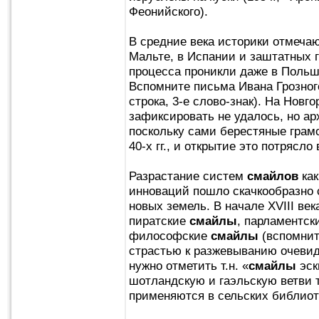
Феонийского).
В средние века историки отмеча
Мальте, в Испании и заштатных г
процесса проникли даже в Польшу
Вспомните письма Ивана Грозного
строка, 3-е слово-знак). На Нов
зафиксировать не удалось, но ар
поскольку сами берестяные грам
40-х гг., и открытие это потрясло
Разрастание систем
смайлов
как
инноваций пошло скачкообразно 
новых земель. В начале XVIII ве
пиратские
смайлы
, парламентс
философские
смайлы
(вспомнит
страстью к разжевыванию очевид
нужно отметить т.н. «
смайлы
эск
шотландскую и гаэльскую ветви
применяются в сельских библиот