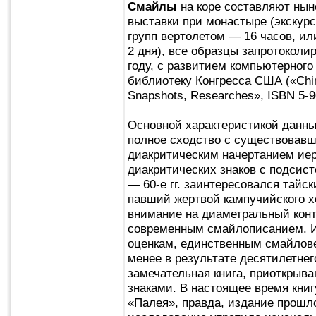
Смайлы
на коре составляют нын
выставки при монастыре (экскурс
групп вертолетом — 16 часов, ил
2 дня), все образцы запротокол
году, с развитием компьютерного
библиотеку Конгресса США («Chin
Snapshots, Researches», ISBN 5-9
Основной характеристикой данн
полное сходство с существовавш
диакритическим начертанием ие
диакритических знаков с подсис
— 60-е гг. заинтересовался тайск
павший жертвой кампучийского х
внимание на диаметральный конт
современным смайлописанием. И 
оценкам, единственным смайлове
менее в результате десятилетнег
замечательная книга, приоткрыв
знаками. В настоящее время кни
«Палея», правда, издание прошл