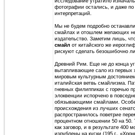
исследование утратило изначаль
фотографии остались, и даже по
интерпретаций.
Мы не будем подробно останавли
смайлах и отошлем желающих не
издательство. Заметим лишь, чт
смайл
от китайского же иероглиф
рискуют сделать безошибочно ли
Древний Рим. Еще не до конца уг
вытапливающие сало из первых х
мировым культурным достоянием,
италийская ветвь смайлизма. Па
гневных филиппиках с горечью пр
элоквенции испорчено в повседне
обязывающими смайлами. Особен
происхождения из лучших сенатор
распространилось поветрие пер
процентном отношении 50 на 50.
как заговор, и в результате 40
изрублены на куски (195 г., «Хро