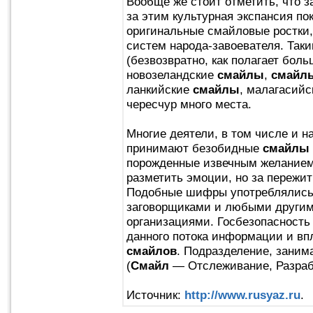
Вообще же стоит отметить, что 
за этим культурная экспансия п
оригинальные смайловые ростки,
систем народа-завоевателя. Так
(безвозвратно, как полагает бол
новозеландские
смайлы
,
смайл
ланкийские
смайлы
, малагасий
чересчур много места.
Многие деятели, в том числе и н
принимают безобидные
смайлы
порожденные извечным желанием
разметить эмоции, но за пережи
Подобные шифры употреблялись
заговорщиками и любыми други
организациями. Госбезопасность 
данного потока информации и вп
смайлов
. Подразделение, зани
(
Смайл
— Отслеживание, Разраб
Источник:
http://www.rusyaz.ru
.