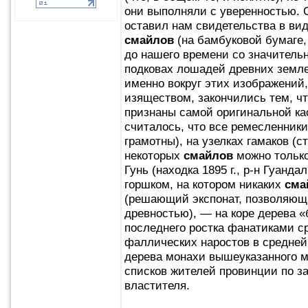
они выполняли c уверенностью. 
оставил нам свидетельства в ви
смайлов
(на бамбуковой бумаге,
до нашего времени со значител
подковах лошадей древних земле
именно вокруг этих изображений
изяществом, закончились тем, ч
признаны самой оригинальной кас
считалось, что все ремесленник
грамотны), на узелках гамаков (с
некоторых
смайлов
можно только
Гунь (находка 1895 г., р-н Гуанд
горшком, на котором никаких
сма
(решающий экспонат, позволяющ
древностью), — на коре дерева «
последнего ростка фанатиками ср
фаллических наростов в средней 
дерева монахи вышеуказанного 
списков жителей провинции по з
властителя.