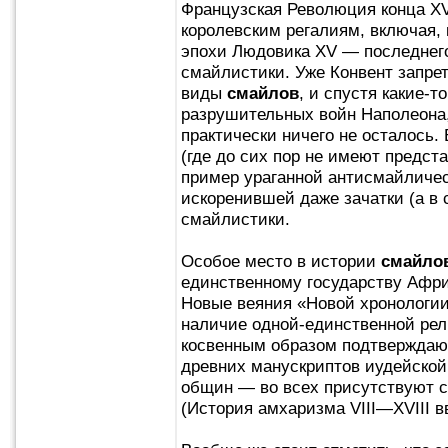
Французская Революция конца XVI
королевским регалиям, включая,
эпохи Людовика XV — последнего
смайлистики. Уже Конвент запрет
виды
смайлов
, и спустя какие-т
разрушительных войн Наполеона,
практически ничего не осталось.
(где до сих пор не имеют предст
пример ураганной антисмайличес
искоренившей даже зачатки (а в 
смайлистики.
Особое место в истории
смайло
единственному государству Афри
Новые веяния «Новой хронологи
наличие одной-единственной ре
косвенным образом подтверждаю
древних манускриптов иудейской
общин — во всех присутствуют 
(История амхаризма VIII—XVIII вв