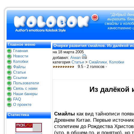
"
Добрый ден
выразить благ
смайлы и колоб
качественно и
Главное меню
Очерки развития смайлов. Из далёкой ис
Главная
на 18 марта 2005
Новости
добавил:
Aiwan
Колобки
категория
Статьи
>
Смайлики, Колобки
9.5 - 2 голосов -
Файлы
Статьи
Ссылки
Пользователи
Из далёкой 
Связь с нами
Наши банеры
FAQ
О проекте
Смайлы
как вид тайнописи появ
Статистика
Древнем Китае. Первые источни
столетием до Рождества Христов
(что, в общем-то, и понятно), н