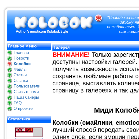
"
Спасибо за ваш
захожу н
полюбоваться. О
нам ваших
Главное меню
Галерея
Главная
ВНИМАНИЕ!
Только зарегис
Новости
доступны настройки галерей.
Колобки
получить возможность исполь
Файлы
Статьи
сохранять любимые работы с
Ссылки
странице, выставлять количе
Пользователи
страницу в галереях и так да
Связь с нами
Наши банеры
FAQ
О проекте
Миди Колобк
Статистика
Колобки
(
смайлики
,
emotic
лучший способ передать свои
одних слов, если эмоции пер