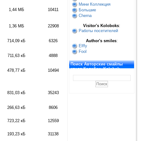
Мини Коллекция
1,44 МБ
10411
Большие
Cherna
Visitor's Koloboks
:
1,36 МБ
22908
Работы посетителей
714,09 кБ
6326
Author's smiles
:
Elffy
Fool
711,63 кБ
4888
Поиск Авторские смайлы
стиля Колобок. Kolobok
478,77 кБ
10494
Smiles
831,03 кБ
35243
266,63 кБ
8606
723,22 кБ
12559
193,23 кБ
31138