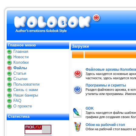
Главное меню
Загрузки
Главная
Новости
Колобки
Файлы
Файловые архивы Колобко
Статьи
Здесь находятся основные арх
частности, здесь находится пол
Ссылки
Пользователи
Программы и скрипты
Связь с нами
Раздел файлового архива, в ко
утилиты или программы. Именн
Наши банеры
FAQ
О проекте
GDK
Здесь находятся файлы шабло
Статистика
графики для создания своих Кол
Обои на рабочий стол
Обои на рабочий стол вашего 