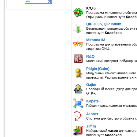
ICQ 6
Программа мгновенного обмена 
Официально использует
Колоб
QIP 2005, QIP Infium
Бесплатная программа обмена 
использует
Колобков
.
Miranda IM
Программа для мгновенного обм
лицензии GNU.
R&Q
Маленький интернет-пейджер, к
Pidgin (Gaim)
Модульный клиент мгновенного
протоколы. Распространяется 
Gajim
Свободный мессенджер для пр
GTK+.
Kopete
Гибкая и расширяемая мультип
Jabber
Система для быстрого обмена с
Jimm
Наборы
смайликов
для самого
использует
Колобков
.