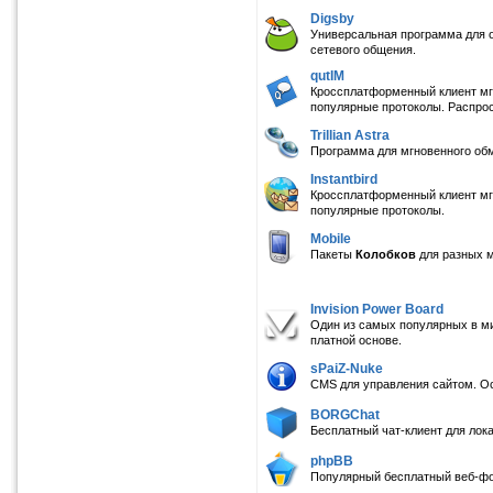
Digsby
Универсальная программа для о
сетевого общения.
qutIM
Кроссплатформенный клиент мг
популярные протоколы. Распро
Trillian Astra
Программа для мгновенного обм
Instantbird
Кроссплатформенный клиент мг
популярные протоколы.
Mobile
Пакеты
Колобков
для разных 
Invision Power Board
Один из самых популярных в ми
платной основе.
sPaiZ-Nuke
CMS для управления сайтом. О
BORGChat
Бесплатный чат-клиент для лока
phpBB
Популярный бесплатный веб-фо