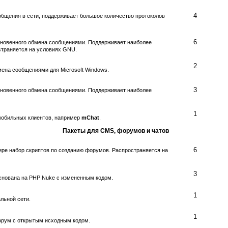
4
бщения в сети, поддерживает большое количество протоколов
6
новенного обмена сообщениями. Поддерживает наиболее
страняется на условиях GNU.
2
ена сообщениями для Microsoft Windows.
3
новенного обмена сообщениями. Поддерживает наиболее
1
мобильных клиентов, например
mChat
.
Пакеты для CMS, форумов и чатов
6
ре набор скриптов по созданию форумов. Распространяется на
3
снована на PHP Nuke с измененным кодом.
1
льной сети.
1
рум с открытым исходным кодом.