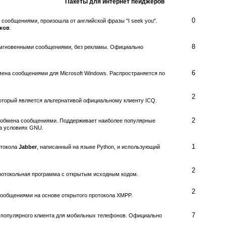
Пакеты для интернет пейджеров
0
сообщениями, произошла от английской фразы "I seek you".
ков
.
8
мгновенными сообщениями, без рекламы. Официально
6
ена сообщениями для Microsoft Windows. Распространяется по
2
оторый является альтернативой официальному клиенту ICQ.
2
 обмена сообщениями. Поддерживает наиболее популярные
на условиях GNU.
1
отокола
Jabber
, написанный на языке Python, и использующий
2
ротокольная программа с открытым исходным кодом.
2
ообщениями на основе открытого протокола XMPP.
7
 популярного клиента для мобильных телефонов. Официально