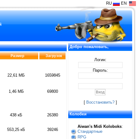
RU
EN
й
Добро пожаловать,
Размер
Загрузок
Логин:
Пароль:
22,61 МБ
1659845
1,46 МБ
69800
[
Восстановить?
]
Колобки
438 кБ
26380
Aiwan's Midi Koloboks
:
553,25 кБ
39246
Стандартные
RPG