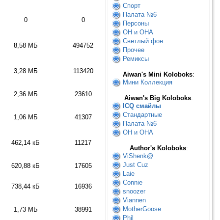
Спорт
Палата №6
0
0
Персоны
ОН и ОНА
Светлый фон
8,58 МБ
494752
Прочее
Ремиксы
3,28 МБ
113420
Aiwan's Mini Koloboks
:
Мини Коллекция
2,36 МБ
23610
Aiwan's Big Koloboks
:
ICQ смайлы
Стандартные
1,06 МБ
41307
Палата №6
ОН и ОНА
462,14 кБ
11217
Author's Koloboks
:
ViShenk@
Just Cuz
620,88 кБ
17605
Laie
Connie
738,44 кБ
16936
snoozer
Viannen
MotherGoose
1,73 МБ
38991
Phil