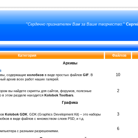
"
Сердечно признателен Вам за Ваше творчество.
"
Серге
Категория
Файлов
Архивы
в
10
ивы, содержащие
колобков
в виде простых файлов
GIF
. В
ный архив всех работ наших галерей.
2
тором вы найдете скрипты для сайтов, форумов, полезные
о в этом разделе находится
Kolobok Toolbars
.
Графика
3
нов
Kolobok GDK
. GDK (Graphics Development Kit) – это наборы
обков в виде файлов с множеством слоев PSD, и т.д.
6
компьютера с разными разрешениями.