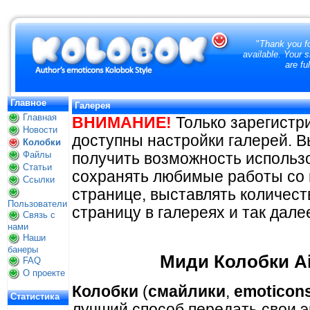
"
Thank you fo
available. Your 
are fu
Главное
Галерея
меню
Главная
ВНИМАНИЕ!
Только зарегистр
Новости
доступны настройки галерей. В
Колобки
Файлы
получить возможность использо
Статьи
сохранять любимые работы со 
Ссылки
странице, выставлять количес
Пользователи
страницу в галереях и так дале
Связь с
нами
Наши
банеры
Миди Колобки Aiw
FAQ
О проекте
Колобки
(
смайлики
,
emoticon
Статистика
лучший способ передать свои 