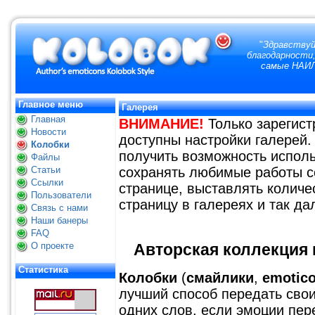
"
Здравствуй
благодарности,
самые НАИЛ
Главное меню
Галерея
Главная
ВНИМАНИЕ!
Только зарегис
Новости
доступны настройки галерей.
Колобки
получить возможность исполь
Файлы
Статьи
сохранять любимые работы с
Ссылки
странице, выставлять количе
Пользователи
страницу в галереях и так да
Связь с нами
Наши банеры
FAQ
О проекте
Авторская коллекция к
Статистика
Колобки
(
смайлики
,
emotic
лучший способ передать свои
одних слов, если эмоции пер