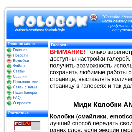
"
Спасибо! Класс
когда самому с
придуманы, д
отсутсвие
Главное меню
Галерея
Главная
ВНИМАНИЕ!
Только зарегис
Новости
доступны настройки галерей.
Колобки
получить возможность исполь
Файлы
Статьи
сохранять любимые работы с
Ссылки
странице, выставлять количе
Пользователи
страницу в галереях и так да
Связь с нами
Наши банеры
FAQ
О проекте
Миди Колобки Ai
Статистика
Колобки
(
смайлики
,
emotic
лучший способ передать свои
одних слов, если эмоции пер