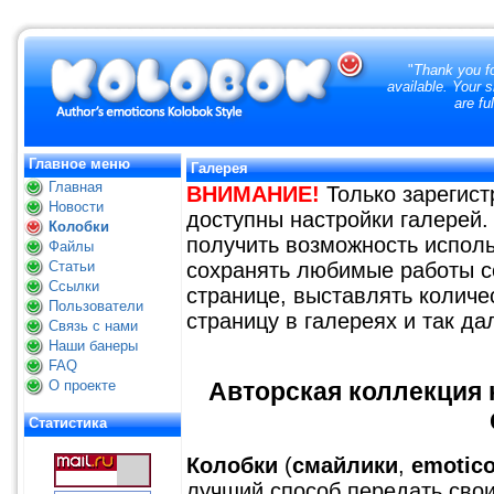
"
Thank you fo
available. Your 
are fu
Главное меню
Галерея
Главная
ВНИМАНИЕ!
Только зарегис
Новости
доступны настройки галерей.
Колобки
получить возможность исполь
Файлы
Статьи
сохранять любимые работы с
Ссылки
странице, выставлять количе
Пользователи
страницу в галереях и так да
Связь с нами
Наши банеры
FAQ
О проекте
Авторская коллекция к
Статистика
Колобки
(
смайлики
,
emotic
лучший способ передать свои