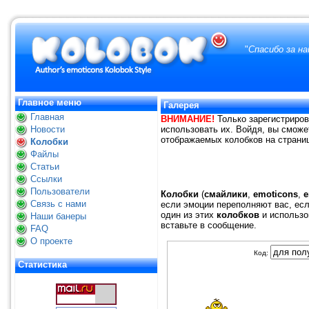
"
Спасибо за н
Главное меню
Галерея
Главная
ВНИМАНИЕ!
Только зарегистриров
Новости
использовать их. Войдя, вы сможе
отображаемых колобков на страниц
Колобки
Файлы
Статьи
Ссылки
Пользователи
Колобки
(
смайлики
,
emoticons
,
e
Связь с нами
если эмоции переполняют вас, есл
один из этих
колобков
и использо
Наши банеры
вставьте в сообщение.
FAQ
О проекте
Код:
Статистика