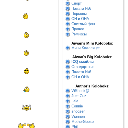
Спорт
Палата №6
Персоны
ОН и ОНА
Светлый фон
Прочее
Ремиксы
Aiwan's Mini Koloboks
:
Мини Коллекция
Aiwan's Big Koloboks
:
ICQ смайлы
Стандартные
Палата №6
ОН и ОНА
Author's Koloboks
:
ViShenk@
Just Cuz
Laie
Connie
snoozer
Viannen
MotherGoose
Phil