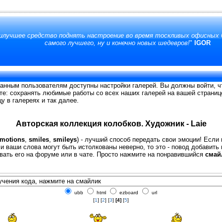
аилучшее средство поднять настроение во время тоскливых офисных б
самого лучшего, ну и конечно новых шедевров!
"
IGOR
анным пользователям доступны настройки галерей. Вы должны войти, ч
те: сохранять любимые работы со всех наших галерей на вашей страниц
у в галереях и так далее.
Авторская коллекция колобков. Художник - Laie
motions
,
smiles
,
smileys
) - лучший способ передать свои эмоции! Если
и ваши слова могут быть истолкованы неверно, то это - повод добавить
вать его на форуме или в чате. Просто нажмите на понравившийся
смай
ubb
html
ezboard
url
[
1
] [
2
] [
3
]
[4]
[
5
]