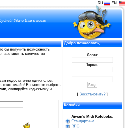
RU
EN
удней! Удачи Вам и всего
Добро пожаловать,
то бы получить возможность
е, выставлять количество
Логин:
Пароль:
 вам недостаточно одних слов,
 в текст смайл! Вы можете выбрать
лик
, скопируйте код-ссылку и
[
Восстановить?
]
Колобки
Aiwan's Midi Koloboks
:
Стандартные
RPG