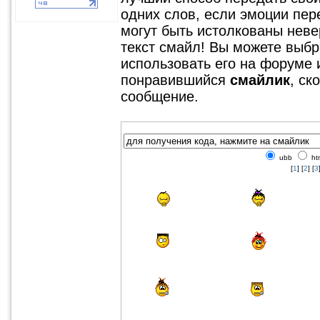
одних слов, если эмоции пер
могут быть истолкованы невер
текст смайл! Вы можете выбр
использовать его на форуме 
понравившийся
смайлик
, ск
сообщение.
ubb
ht
[
1
] [
2
] [
3