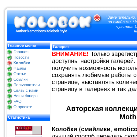
"
Замечательно,
на смайлики. 
чувства. 
н
Главное меню
Галерея
Главная
ВНИМАНИЕ!
Только зарегис
Новости
доступны настройки галерей.
Колобки
получить возможность исполь
Файлы
Статьи
сохранять любимые работы с
Ссылки
странице, выставлять количе
Пользователи
страницу в галереях и так да
Связь с нами
Наши банеры
FAQ
О проекте
Авторская коллекци
Moth
Статистика
Колобки
(
смайлики
,
emotic
лучший способ передать свои