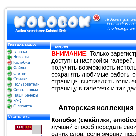
"
Hi Aiwan, just wa
Your work is abs
The feelings are
Главное меню
Галерея
Главная
ВНИМАНИЕ!
Только зарегис
Новости
доступны настройки галерей.
Колобки
получить возможность исполь
Файлы
Статьи
сохранять любимые работы с
Ссылки
странице, выставлять количе
Пользователи
страницу в галереях и так да
Связь с нами
Наши банеры
FAQ
О проекте
Авторская коллекция к
Статистика
Колобки
(
смайлики
,
emotic
лучший способ передать свои
одних слов, если эмоции пер