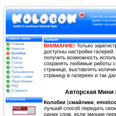
"
Спасибо за наи
время тосклив
самого лучшег
Главное меню
Галерея
Главная
ВНИМАНИЕ!
Только зарегис
Новости
доступны настройки галерей.
Колобки
получить возможность исполь
Файлы
Статьи
сохранять любимые работы с
Ссылки
странице, выставлять количе
Пользователи
страницу в галереях и так да
Связь с нами
Наши банеры
FAQ
О проекте
Авторская Мини 
Статистика
Колобки
(
смайлики
,
emotic
лучший способ передать свои
одних слов, если эмоции пер