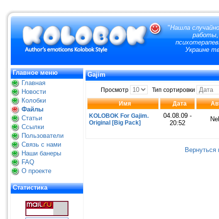
"
Нашла случайно
работы,
психотерапевт
Украине тв
Главное меню
Gajim
Главная
Просмотр
Тип сортировки
Новости
Колобки
Имя
Дата
Ав
Файлы
04.08.09 -
KOLOBOK For Gajim.
Статьи
Ne
Original [Big Pack]
20:52
Ссылки
Пользователи
Связь с нами
Вернуться 
Наши банеры
FAQ
О проекте
Статистика