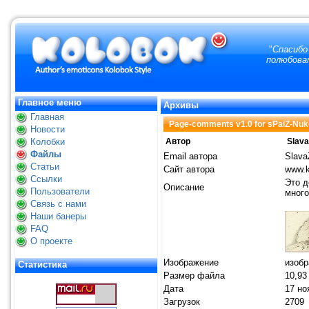
"
Спасибо 
полюбоват
Главное меню
Архивы
Главная
Page-comments v1.0 for sPaiZ-Nuk
Новости
Колобки
Автор
Slav
Файлы
Email автора
Slava
Статьи
Сайт автора
www.k
Ссылки
Это д
Описание
Пользователи
много
Связь с нами
Наши банеры
FAQ
О проекте
Изображение
изобр
Статистика
Размер файла
10,93
Дата
17 но
Загрузок
2709