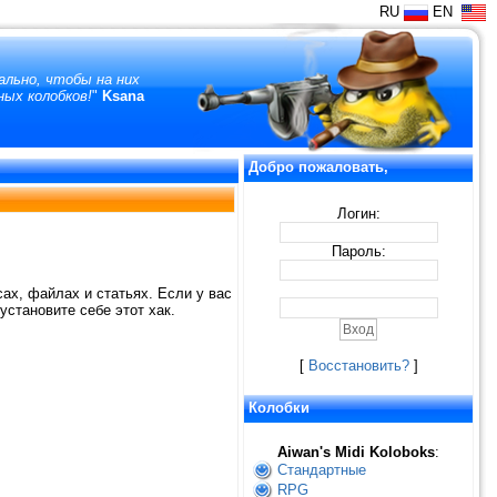
RU
EN
ально, чтобы на них
ных колобков!
"
Ksana
Добро пожаловать,
Логин:
Пароль:
ах, файлах и статьях. Если у вас
установите себе этот хак.
[
Восстановить?
]
Колобки
Aiwan's Midi Koloboks
:
Стандартные
RPG