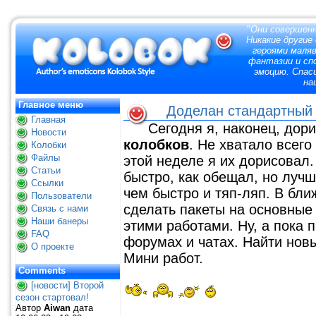
"
Они совершенн
Никакие другие
героями маля
фантазии и сп
эмоцию. Спас
на
Главное меню
Доделан стандартный 
Главная
Сегодня я, наконец, дор
Новости
колобков
. Не хватало всего
Колобки
Файлы
этой неделе я их дорисовал.
Статьи
быстро, как обещал, но лучш
Ссылки
чем быстро и тяп-ляп. В бл
Пользователи
сделать пакеты на основные
Связь с нами
Наши банеры
этими работами. Ну, а пока 
FAQ
форумах и чатах. Найти но
О проекте
Мини работ.
Comments
[новости] Второй
сезон стартовал!
Автор
Aiwan
дата