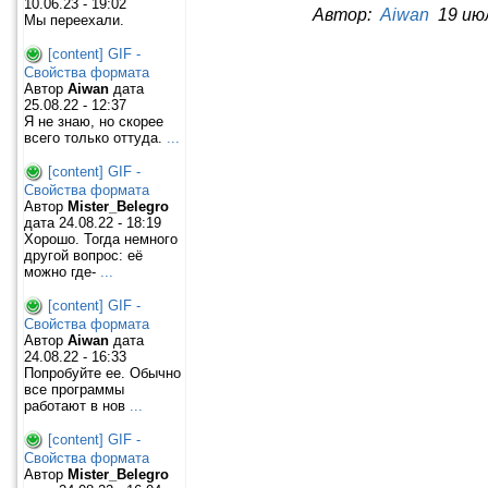
10.06.23 - 19:02
Автор:
Aiwan
19 июл
Мы переехали.
[content] GIF -
Свойства формата
Автор
Aiwan
дата
25.08.22 - 12:37
Я не знаю, но скорее
всего только оттуда.
...
[content] GIF -
Свойства формата
Автор
Mister_Belegro
дата 24.08.22 - 18:19
Хорошо. Тогда немного
другой вопрос: её
можно где-
...
[content] GIF -
Свойства формата
Автор
Aiwan
дата
24.08.22 - 16:33
Попробуйте ее. Обычно
все программы
работают в нов
...
[content] GIF -
Свойства формата
Автор
Mister_Belegro